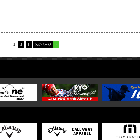
1
2
3
次のページ
>