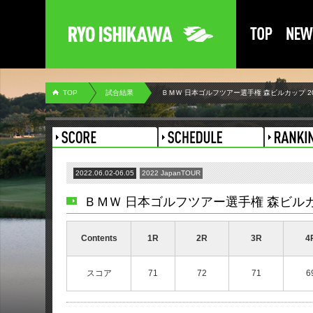
TOP
試合結果
ＢＭＷ 日本ゴルフツアー選手権 森ビルカップ 20
2022.06.02-06.05
2022 JapanTOUR
ＢＭＷ 日本ゴルフツアー選手権 森ビルカッ
Contents
1R
2R
3R
4
スコア
71
72
71
6