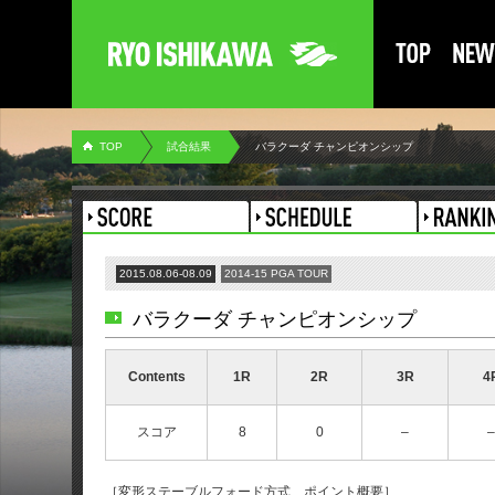
TOP
試合結果
バラクーダ チャンピオンシップ
2015.08.06-08.09
2014-15 PGA TOUR
バラクーダ チャンピオンシップ
Contents
1R
2R
3R
4
スコア
8
0
–
–
［変形ステーブルフォード方式 ポイント概要］