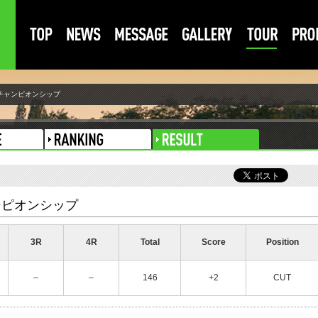
チャンピオンシップ
ンピオンシップ
3R
4R
Total
Score
Position
–
–
146
+2
CUT