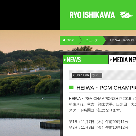
TOP
ニュース
HEIWA・PGM C
2019.11.06
ツアー
HEIWA・PGM CHAM
HEIWA・PGM CHAMPIONSHIP
発表され、秋吉 翔太選手、出水田 大
スタート時間は下記になります。
第1R：11月7日（木）午前09時11分
第2R：11月8日（金）午前10時12分